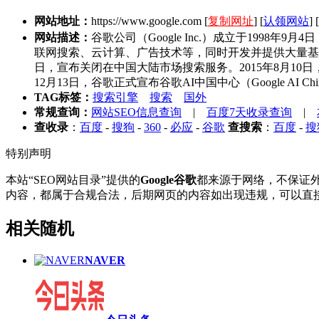
网站地址：
https://www.google.com
[
复制网址
] [
认领网站
] [
网站描述：
谷歌公司（Google Inc.）成立于19
联网搜索、云计算、广告技术等，同时开发并提供大量基于互联网
日，宣布关闭在中国大陆市场搜索服务。2015年8月10日，宣布对
12月13日，谷歌正式宣布谷歌AI中国中心（Google A
TAG标签：
搜索引擎
搜索
国外
常规查询：
网站SEO信息查询
|
百度7天收录查询
|
查收录
：
百度
-
搜狗
-
360
-
必应
-
谷歌
查搜索
：
百度
-
搜
特别声明
本站“SEO网站目录”提供的
Google谷歌
都来源于网络，不保证外
内容，都属于合规合法，后期网页的内容如出现违规，可以直接
相关随机
NAVER