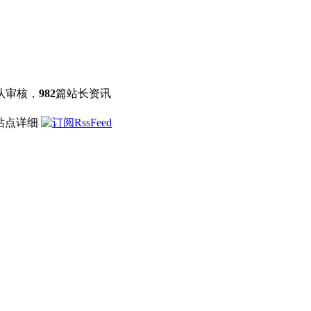
队审核，
982
篇站长资讯
 站点详细