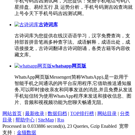
手机号码吉凶测试网，为您提供：免费手机电话号码八
星排盘、易经五行 及 运势分析，手机号码测吉凶查询就
上号令天下手机号码吉凶测试网。
古诗词库
古诗词库为您提供在线汉语语学习，汉字免费查询，支
持部首拼音笔画多种查字法。成语解释，成语出处，成
语接接龙，古诗词翻译古诗词朗诵，各类古籍等内容收
藏文库。
whatsapp网页版
WhatsApp网页版Messenger(简称WhatsApp),是一款用于
智能手机之间通讯的跨平台应用程序,它借助推送通知服
务,可以即时接收亲友和同事发送的消息,并且免费从发送
手机短信转为使用WhatsApp程序来发送和接收信息、图
片、音频和视视频功能为您聊天畅通无阻。
网站首页
|
最新收录
|
数据归档
|
TOP排行榜
|
网站目录
|
分类
目录
|
帮助中心
|
SiteMap
|
Rss
Processed in 0.033886 second(s), 23 Queries, Gzip Enabled 宽带
支持：
金猫数据