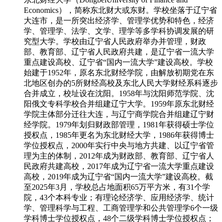
Economics），简称东北财大或东财。学校坐落于辽宁省
大连市，是一所突出经济学、管理学优势和特色，经济
学、管理学、法学、文学、理学等多学科协调发展的研
究型大学。学校由辽宁省人民政府举办并管理，财政
部、教育部、辽宁省人民政府共建，是辽宁省一流大学
重点建设高校、辽宁省“国内一流大学”建设高校。学校
始建于1952年，原名东北财经学院，由解放初期党在东
北地区创办的5所财经高校及东北人民大学财经系科逐步
合并成立，校址设在沈阳。1958年与沈阳师范学院、沈
阳俄文专科学校合并组建辽宁大学。1959年原东北财经
学院主体部分迁往大连，与辽宁商学院合并组建辽宁财
经学院。1979年划归财政部管理，1981年获得硕士学位
授权点，1985年更名为东北财经大学，1986年获得博士
学位授权点，2000年实行中央与地方共建、以辽宁省管
理为主的体制，2012年成为财政部、教育部、辽宁省人
民政府共建高校，2017年成为辽宁省一流大学重点建设
高校，2019年成为辽宁省“国内一流大学”建设高校。截
至2025年3月，学校总占地面积65万平方米，有31个学
院，43个本科专业；有理论经济学、应用经济学、统计
学、管理科学与工程、工商管理学和公共管理学6个一级
学科博士学位授权点，48个二级学科博士学位授权点；