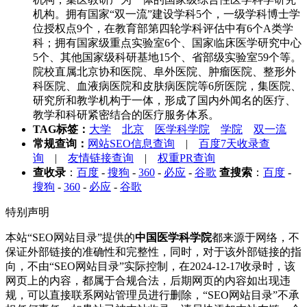
机构。拥有国家“双一流”建设学科5个，一级学科博士学
位授权点9个，在教育部第四轮学科评估中有6个A类学
科；拥有国家级重点实验室6个、国家临床医学研究中心
5个、其他国家级科研基地15个、省部级实验室59个等。
院校直属北京协和医院、阜外医院、肿瘤医院、整形外
科医院、血液病医院和皮肤病医院等6所医院，集医院、
研究所和教学机构于一体，形成了国内外闻名的医疗、
教学和科研紧密结合的医疗服务体系。
TAG标签：
大学
北京
医学科学院
学院
双一流
常规查询：
网站SEO信息查询
|
百度7天收录查
询
|
友情链接查询
|
权重PR查询
查收录
：
百度
-
搜狗
-
360
-
必应
-
谷歌
查搜索
：
百度
-
搜狗
-
360
-
必应
-
谷歌
特别声明
本站“SEO网站目录”提供的
中国医学科学院
都来源于网络，不
保证外部链接的准确性和完整性，同时，对于该外部链接的指
向，不由“SEO网站目录”实际控制，在2024-12-17收录时，该
网页上的内容，都属于合规合法，后期网页的内容如出现违
规，可以直接联系网站管理员进行删除，“SEO网站目录”不承