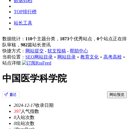
数据归档
TOP排行榜
站长工具
数据统计：
110
个主题分类，
1873
个优秀站点，
0
个站点正在排
队审核，
982
篇站长资讯
快捷方式：
网站提交
-
软文投稿
-
帮助中心
当前位置：
SEO网站目录
»
网站目录
»
教育文化
»
高考高校
»
站点详细
中国医学科学院
网站预览
2024-12-17
收录日期
397
人气指数
0
入站次数
0
出站次数