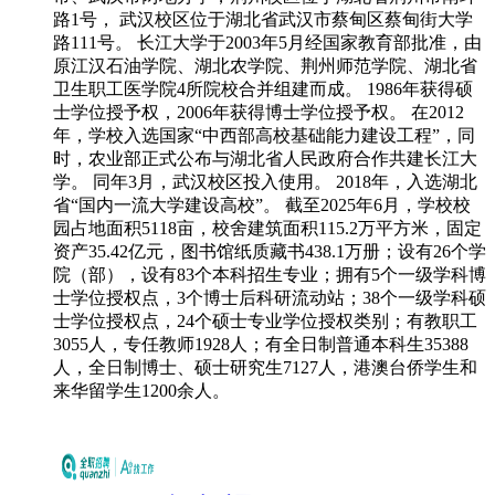
路1号， 武汉校区位于湖北省武汉市蔡甸区蔡甸街大学
路111号。 长江大学于2003年5月经国家教育部批准，由
原江汉石油学院、湖北农学院、荆州师范学院、湖北省
卫生职工医学院4所院校合并组建而成。 1986年获得硕
士学位授予权，2006年获得博士学位授予权。 在2012
年，学校入选国家“中西部高校基础能力建设工程”，同
时，农业部正式公布与湖北省人民政府合作共建长江大
学。 同年3月，武汉校区投入使用。 2018年，入选湖北
省“国内一流大学建设高校”。 截至2025年6月，学校校
园占地面积5118亩，校舍建筑面积115.2万平方米，固定
资产35.42亿元，图书馆纸质藏书438.1万册；设有26个学
院（部），设有83个本科招生专业；拥有5个一级学科博
士学位授权点，3个博士后科研流动站；38个一级学科硕
士学位授权点，24个硕士专业学位授权类别；有教职工
3055人，专任教师1928人；有全日制普通本科生35388
人，全日制博士、硕士研究生7127人，港澳台侨学生和
来华留学生1200余人。