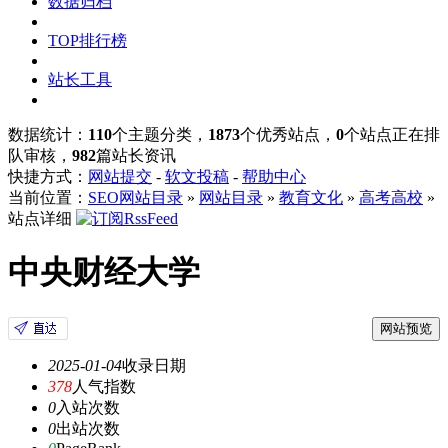
数据归档
TOP排行榜
站长工具
数据统计：
110
个主题分类，
1873
个优秀站点，
0
个站点正在排
队审核，
982
篇站长资讯
快捷方式：
网站提交
-
软文投稿
-
帮助中心
当前位置：
SEO网站目录
»
网站目录
»
教育文化
»
高考高校
»
站点详细
中央财经大学
网站预览
2025-01-04
收录日期
378
人气指数
0
入站次数
0
出站次数