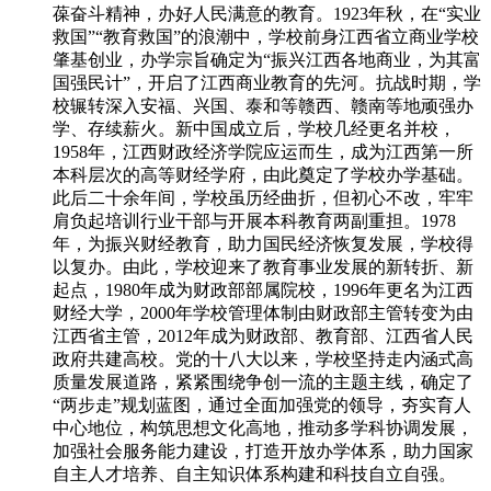
葆奋斗精神，办好人民满意的教育。1923年秋，在“实业
救国”“教育救国”的浪潮中，学校前身江西省立商业学校
肇基创业，办学宗旨确定为“振兴江西各地商业，为其富
国强民计”，开启了江西商业教育的先河。抗战时期，学
校辗转深入安福、兴国、泰和等赣西、赣南等地顽强办
学、存续薪火。新中国成立后，学校几经更名并校，
1958年，江西财政经济学院应运而生，成为江西第一所
本科层次的高等财经学府，由此奠定了学校办学基础。
此后二十余年间，学校虽历经曲折，但初心不改，牢牢
肩负起培训行业干部与开展本科教育两副重担。1978
年，为振兴财经教育，助力国民经济恢复发展，学校得
以复办。由此，学校迎来了教育事业发展的新转折、新
起点，1980年成为财政部部属院校，1996年更名为江西
财经大学，2000年学校管理体制由财政部主管转变为由
江西省主管，2012年成为财政部、教育部、江西省人民
政府共建高校。党的十八大以来，学校坚持走内涵式高
质量发展道路，紧紧围绕争创一流的主题主线，确定了
“两步走”规划蓝图，通过全面加强党的领导，夯实育人
中心地位，构筑思想文化高地，推动多学科协调发展，
加强社会服务能力建设，打造开放办学体系，助力国家
自主人才培养、自主知识体系构建和科技自立自强。