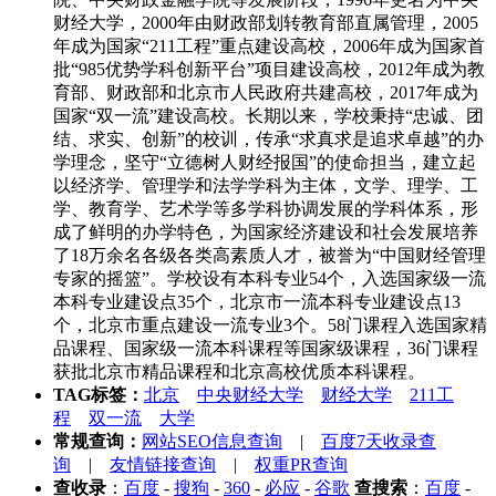
财经大学，2000年由财政部划转教育部直属管理，2005
年成为国家“211工程”重点建设高校，2006年成为国家首
批“985优势学科创新平台”项目建设高校，2012年成为教
育部、财政部和北京市人民政府共建高校，2017年成为
国家“双一流”建设高校。长期以来，学校秉持“忠诚、团
结、求实、创新”的校训，传承“求真求是追求卓越”的办
学理念，坚守“立德树人财经报国”的使命担当，建立起
以经济学、管理学和法学学科为主体，文学、理学、工
学、教育学、艺术学等多学科协调发展的学科体系，形
成了鲜明的办学特色，为国家经济建设和社会发展培养
了18万余名各级各类高素质人才，被誉为“中国财经管理
专家的摇篮”。学校设有本科专业54个，入选国家级一流
本科专业建设点35个，北京市一流本科专业建设点13
个，北京市重点建设一流专业3个。58门课程入选国家精
品课程、国家级一流本科课程等国家级课程，36门课程
获批北京市精品课程和北京高校优质本科课程。
TAG标签：
北京
中央财经大学
财经大学
211工
程
双一流
大学
常规查询：
网站SEO信息查询
|
百度7天收录查
询
|
友情链接查询
|
权重PR查询
查收录
：
百度
-
搜狗
-
360
-
必应
-
谷歌
查搜索
：
百度
-