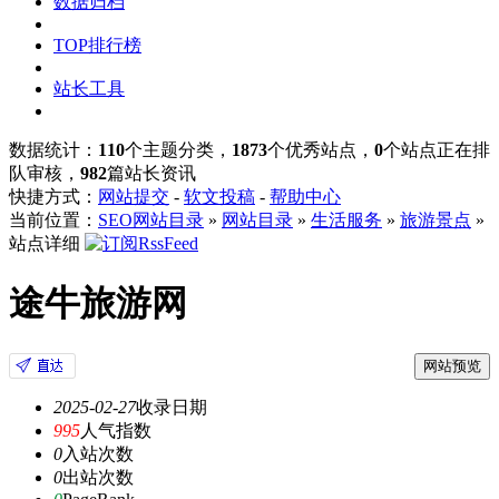
数据归档
TOP排行榜
站长工具
数据统计：
110
个主题分类，
1873
个优秀站点，
0
个站点正在排
队审核，
982
篇站长资讯
快捷方式：
网站提交
-
软文投稿
-
帮助中心
当前位置：
SEO网站目录
»
网站目录
»
生活服务
»
旅游景点
»
站点详细
途牛旅游网
网站预览
2025-02-27
收录日期
995
人气指数
0
入站次数
0
出站次数