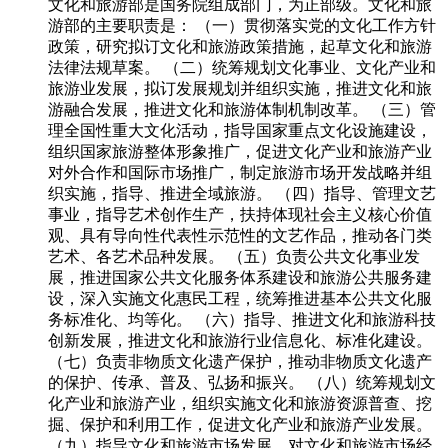
文化和旅游部是国务院组成部门，为正部级。文化和旅
游部的主要职责是： （一）贯彻落实党的文化工作方针
政策，研究拟订文化和旅游政策措施，起草文化和旅游
法律法规草案。 （二）统筹规划文化事业、文化产业和
旅游业发展，拟订发展规划并组织实施，推进文化和旅
游融合发展，推进文化和旅游体制机制改革。 （三）管
理全国性重大文化活动，指导国家重点文化设施建设，
组织国家旅游整体形象推广，促进文化产业和旅游产业
对外合作和国际市场推广，制定旅游市场开发战略并组
织实施，指导、推进全域旅游。 （四）指导、管理文艺
事业，指导艺术创作生产，扶持体现社会主义核心价值
观、具有导向性代表性示范性的文艺作品，推动各门类
艺术、各艺术品种发展。 （五）负责公共文化事业发
展，推进国家公共文化服务体系建设和旅游公共服务建
设，深入实施文化惠民工程，统筹推进基本公共文化服
务标准化、均等化。 （六）指导、推进文化和旅游科技
创新发展，推进文化和旅游行业信息化、标准化建设。
（七）负责非物质文化遗产保护，推动非物质文化遗产
的保护、传承、普及、弘扬和振兴。 （八）统筹规划文
化产业和旅游产业，组织实施文化和旅游资源普查、挖
掘、保护和利用工作，促进文化产业和旅游产业发展。
（九）指导文化和旅游市场发展，对文化和旅游市场经