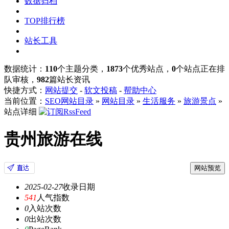
数据归档
TOP排行榜
站长工具
数据统计：
110
个主题分类，
1873
个优秀站点，
0
个站点正在排
队审核，
982
篇站长资讯
快捷方式：
网站提交
-
软文投稿
-
帮助中心
当前位置：
SEO网站目录
»
网站目录
»
生活服务
»
旅游景点
»
站点详细
贵州旅游在线
网站预览
2025-02-27
收录日期
541
人气指数
0
入站次数
0
出站次数