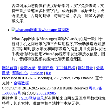
古诗词库为您提供在线汉语语学习，汉字免费查询，支
持部首拼音笔画多种查字法。成语解释，成语出处，成
语接接龙，古诗词翻译古诗词朗诵，各类古籍等内容收
藏文库。
whatsapp网页版
WhatsApp网页版Messenger(简称WhatsApp),是一款用于
智能手机之间通讯的跨平台应用程序,它借助推送通知服
务,可以即时接收亲友和同事发送的消息,并且免费从发送
手机短信转为使用WhatsApp程序来发送和接收信息、图
片、音频和视视频功能为您聊天畅通无阻。
网站首页
|
最新收录
|
数据归档
|
TOP排行榜
|
网站目录
|
分类
目录
|
帮助中心
|
SiteMap
|
Rss
Processed in 0.050287 second(s), 23 Queries, Gzip Enabled 宽带
支持：
金猫数据
Copyright © 2013-2025 seo123.net All Rights Reserved
粤ICP备
15000892号
站长QQ:
2303230985
网站声明：
SEO网站目录
所有网址来自网友及互联网数据收集
整理，其真实性、准确性和合法性与本站无关。