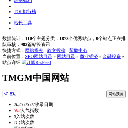
数据归档
TOP排行榜
站长工具
数据统计：
110
个主题分类，
1873
个优秀站点，
0
个站点正在排
队审核，
982
篇站长资讯
快捷方式：
网站提交
-
软文投稿
-
帮助中心
当前位置：
SEO网站目录
»
网站目录
»
商业经济
»
金融投资
»
站点详细
TMGM中国网站
网站预览
2025-06-07
收录日期
592
人气指数
0
入站次数
1
出站次数