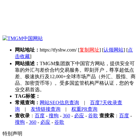
网站地址：
https://tfyshw.com/
[
复制网址
] [
认领网站
] [
点
击收藏
]
网站描述：
TMGM集团旗下中国官方网站，提供安全可
靠的外汇与差价合约交易服务。即刻开户，尊享超低点
差、极速执行及12,000+全球市场产品（外汇、股指、商
品、加密货币等）。受多国监管机构严格认证，您的专
业交易首选。
TAG标签：
常规查询：
网站SEO信息查询
|
百度7天收录查
询
|
友情链接查询
|
权重PR查询
查收录
：
百度
-
搜狗
-
360
-
必应
-
谷歌
查搜索
：
百度
-
搜狗
-
360
-
必应
-
谷歌
特别声明