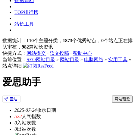
数据归档
TOP排行榜
站长工具
数据统计：
110
个主题分类，
1873
个优秀站点，
0
个站点正在排
队审核，
982
篇站长资讯
快捷方式：
网站提交
-
软文投稿
-
帮助中心
当前位置：
SEO网站目录
»
网站目录
»
电脑网络
»
实用工具
»
站点详细
爱思助手
网站预览
2025-07-24
收录日期
522
人气指数
0
入站次数
0
出站次数