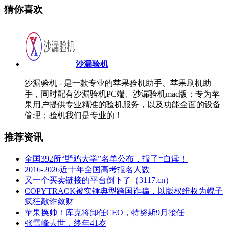
猜你喜欢
沙漏验机
沙漏验机 - 是一款专业的苹果验机助手、苹果刷机助
手，同时配有沙漏验机PC端、沙漏验机mac版；专为苹
果用户提供专业精准的验机服务，以及功能全面的设备
管理；验机我们是专业的！
推荐资讯
全国392所“野鸡大学”名单公布，报了=白读！
2016-2026近十年全国高考报名人数
又一个买卖链接的平台倒下了（3117.cn）
COPYTRACK被实锤典型跨国诈骗，以版权维权为幌子
疯狂敲诈敛财
苹果换帅！库克将卸任CEO，特努斯9月接任
张雪峰去世，终年41岁