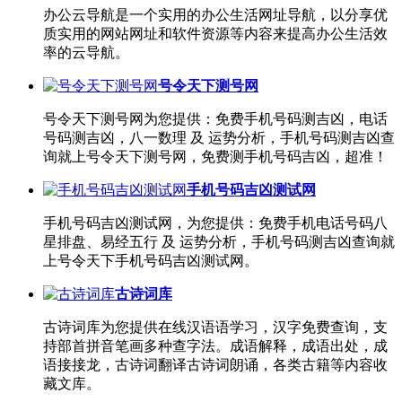
办公云导航是一个实用的办公生活网址导航，以分享优
质实用的网站网址和软件资源等内容来提高办公生活效
率的云导航。
号令天下测号网
号令天下测号网为您提供：免费手机号码测吉凶，电话
号码测吉凶，八一数理 及 运势分析，手机号码测吉凶查
询就上号令天下测号网，免费测手机号码吉凶，超准！
手机号码吉凶测试网
手机号码吉凶测试网，为您提供：免费手机电话号码八
星排盘、易经五行 及 运势分析，手机号码测吉凶查询就
上号令天下手机号码吉凶测试网。
古诗词库
古诗词库为您提供在线汉语语学习，汉字免费查询，支
持部首拼音笔画多种查字法。成语解释，成语出处，成
语接接龙，古诗词翻译古诗词朗诵，各类古籍等内容收
藏文库。