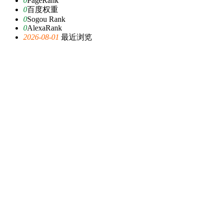
0
PageRank
0
百度权重
0
Sogou Rank
0
AlexaRank
2026-08-01
最近浏览