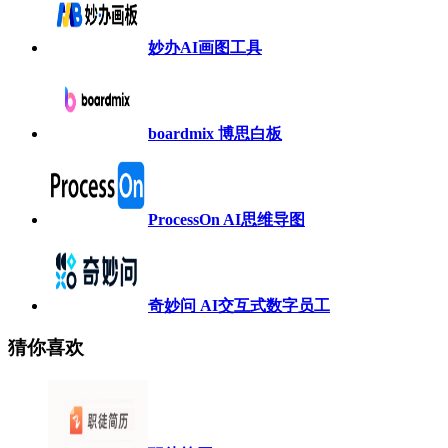
妙办AI画图工具
boardmix 博思白板
ProcessOn AI思维导图
奇妙问 AI交互式数字员工
猜你喜欢