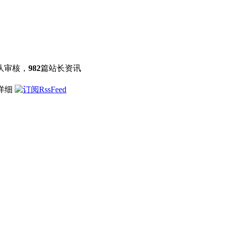
队审核，
982
篇站长资讯
点详细