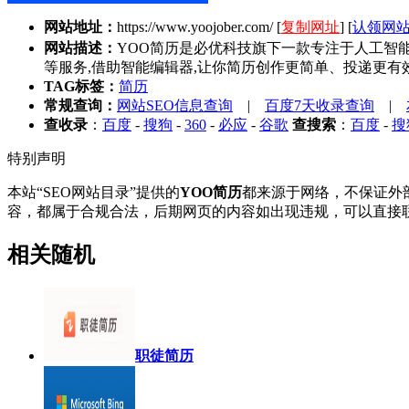
网站地址：
https://www.yoojober.com/
[
复制网址
] [
认领网
网站描述：
YOO简历是必优科技旗下一款专注于人工智能
等服务,借助智能编辑器,让你简历创作更简单、投递更有
TAG标签：
简历
常规查询：
网站SEO信息查询
|
百度7天收录查询
|
查收录
：
百度
-
搜狗
-
360
-
必应
-
谷歌
查搜索
：
百度
-
搜
特别声明
本站“SEO网站目录”提供的
YOO简历
都来源于网络，不保证外部
容，都属于合规合法，后期网页的内容如出现违规，可以直接联
相关随机
职徒简历