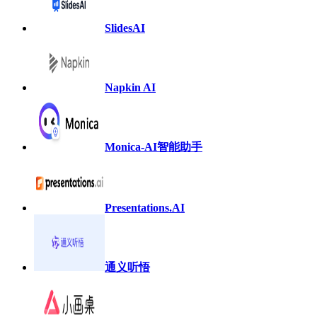
SlidesAI
Napkin AI
Monica-AI智能助手
Presentations.AI
通义听悟