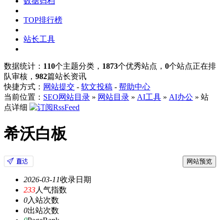
数据归档
TOP排行榜
站长工具
数据统计：
110
个主题分类，
1873
个优秀站点，
0
个站点正在排
队审核，
982
篇站长资讯
快捷方式：
网站提交
-
软文投稿
-
帮助中心
当前位置：
SEO网站目录
»
网站目录
»
AI工具
»
AI办公
» 站
点详细
希沃白板
网站预览
2026-03-11
收录日期
233
人气指数
0
入站次数
0
出站次数