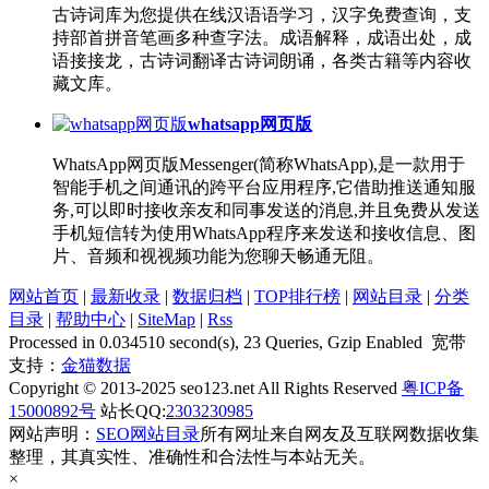
古诗词库为您提供在线汉语语学习，汉字免费查询，支
持部首拼音笔画多种查字法。成语解释，成语出处，成
语接接龙，古诗词翻译古诗词朗诵，各类古籍等内容收
藏文库。
whatsapp网页版
WhatsApp网页版Messenger(简称WhatsApp),是一款用于
智能手机之间通讯的跨平台应用程序,它借助推送通知服
务,可以即时接收亲友和同事发送的消息,并且免费从发送
手机短信转为使用WhatsApp程序来发送和接收信息、图
片、音频和视视频功能为您聊天畅通无阻。
网站首页
|
最新收录
|
数据归档
|
TOP排行榜
|
网站目录
|
分类
目录
|
帮助中心
|
SiteMap
|
Rss
Processed in 0.034510 second(s), 23 Queries, Gzip Enabled 宽带
支持：
金猫数据
Copyright © 2013-2025 seo123.net All Rights Reserved
粤ICP备
15000892号
站长QQ:
2303230985
网站声明：
SEO网站目录
所有网址来自网友及互联网数据收集
整理，其真实性、准确性和合法性与本站无关。
×