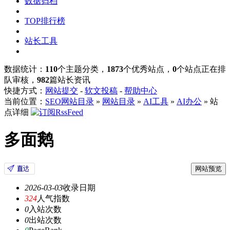
数据归档
TOP排行榜
站长工具
数据统计：
110
个主题分类，
1873
个优秀站点，
0
个站点正在排
队审核，
982
篇站长资讯
快捷方式：
网站提交
-
软文投稿
-
帮助中心
当前位置：
SEO网站目录
»
网站目录
»
AI工具
»
AI办公
» 站
点详细
多面鹅
网站预览
2026-03-03
收录日期
324
人气指数
0
入站次数
0
出站次数