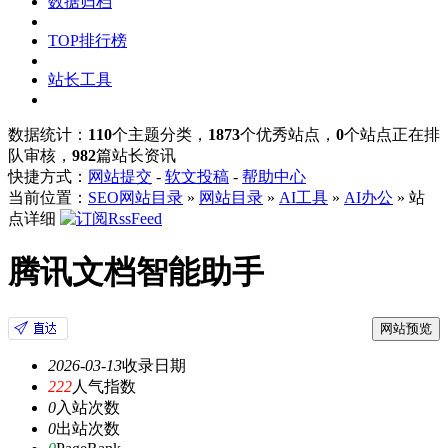
数据归档
TOP排行榜
站长工具
数据统计：
110
个主题分类，
1873
个优秀站点，
0
个站点正在排
队审核，
982
篇站长资讯
快捷方式：
网站提交
-
软文投稿
-
帮助中心
当前位置：
SEO网站目录
»
网站目录
»
AI工具
»
AI办公
» 站
点详细
腾讯文档智能助手
网站预览
2026-03-13
收录日期
222
人气指数
0
入站次数
0
出站次数