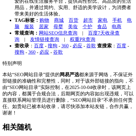
爱的在线生活服务平台，提供高性价比、高品质的生活
用品，并通过简约、实用、舒适的美学设计，为消费者
带来美好的生活体验。
TAG标签：
购物
商城
百货
超市
家电
手机
电
脑
服装
居家
母婴
美妆
个护
食品
电商
常规查询：
网站SEO信息查询
|
百度7天收录查
询
|
友情链接查询
|
权重PR查询
查收录
：
百度
-
搜狗
-
360
-
必应
-
谷歌
查搜索
：
百度
-
搜狗
-
360
-
必应
-
谷歌
特别声明
本站“SEO网站目录”提供的
网易严选
都来源于网络，不保证外
部链接的准确性和完整性，同时，对于该外部链接的指向，不
由“SEO网站目录”实际控制，在2025-10-04收录时，该网页上
的内容，都属于合规合法，后期网页的内容如出现违规，可以
直接联系网站管理员进行删除，“SEO网站目录”不承担任何责
任。如贵站已被本站收录，请尽快添加本站友链，合作共赢，
谢谢！
相关随机