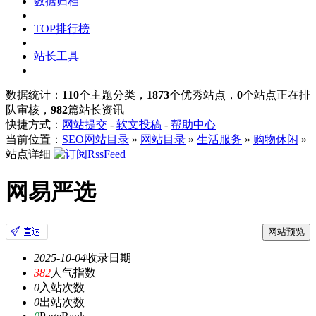
数据归档
TOP排行榜
站长工具
数据统计：
110
个主题分类，
1873
个优秀站点，
0
个站点正在排
队审核，
982
篇站长资讯
快捷方式：
网站提交
-
软文投稿
-
帮助中心
当前位置：
SEO网站目录
»
网站目录
»
生活服务
»
购物休闲
»
站点详细
网易严选
网站预览
2025-10-04
收录日期
382
人气指数
0
入站次数
0
出站次数