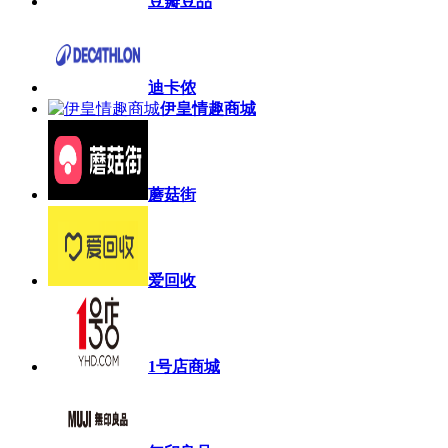
豆瓣豆品
迪卡侬
伊皇情趣商城
蘑菇街
爱回收
1号店商城