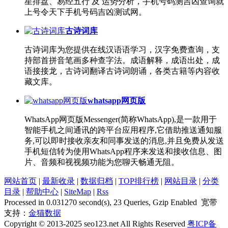
星排盘、易经五行 及 运势分析，手机号码测吉凶查询就
上号令天下手机号码吉凶测试网。
古诗词库
古诗词库为您提供在线汉语语学习，汉字免费查询，支
持部首拼音笔画多种查字法。成语解释，成语出处，成
语接接龙，古诗词翻译古诗词朗诵，各类古籍等内容收
藏文库。
whatsapp网页版
WhatsApp网页版Messenger(简称WhatsApp),是一款用于
智能手机之间通讯的跨平台应用程序,它借助推送通知服
务,可以即时接收亲友和同事发送的消息,并且免费从发送
手机短信转为使用WhatsApp程序来发送和接收信息、图
片、音频和视视频功能为您聊天畅通无阻。
网站首页
|
最新收录
|
数据归档
|
TOP排行榜
|
网站目录
|
分类
目录
|
帮助中心
|
SiteMap
|
Rss
Processed in 0.031270 second(s), 23 Queries, Gzip Enabled 宽带
支持：
金猫数据
Copyright © 2013-2025 seo123.net All Rights Reserved
粤ICP备