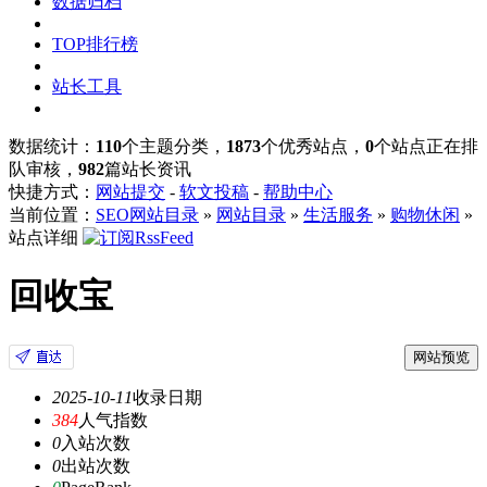
数据归档
TOP排行榜
站长工具
数据统计：
110
个主题分类，
1873
个优秀站点，
0
个站点正在排
队审核，
982
篇站长资讯
快捷方式：
网站提交
-
软文投稿
-
帮助中心
当前位置：
SEO网站目录
»
网站目录
»
生活服务
»
购物休闲
»
站点详细
回收宝
网站预览
2025-10-11
收录日期
384
人气指数
0
入站次数
0
出站次数