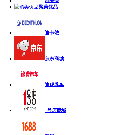
唯品会
聚美优品
迪卡侬
京东商城
途虎养车
1号店商城