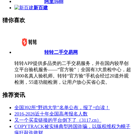
阿里1688
新百建
猜你喜欢
转转二手交易网
转转APP提供多品类的二手交易服务，并在国内较早创
立平台验机服务——“官方验”；全国有3大质检中心，超
1000名真人验机师。转转“官方验”手机会经过20道外观
检测，55道功能检测，让用户放心买省心卖。
推荐资讯
全国392所“野鸡大学”名单公布，报了=白读！
2016-2026近十年全国高考报名人数
又一个买卖链接的平台倒下了（3117.cn）
COPYTRACK被实锤典型跨国诈骗，以版权维权为幌子
疯狂敲诈敛财