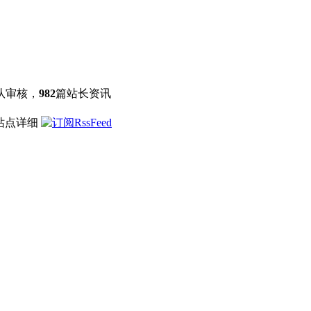
队审核，
982
篇站长资讯
 站点详细