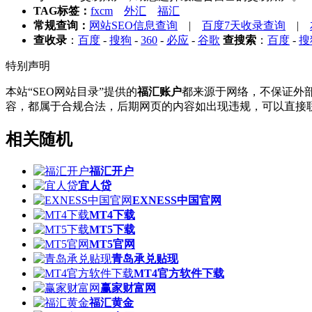
TAG标签：
fxcm
外汇
福汇
常规查询：
网站SEO信息查询
|
百度7天收录查询
|
查收录
：
百度
-
搜狗
-
360
-
必应
-
谷歌
查搜索
：
百度
-
搜
特别声明
本站“SEO网站目录”提供的
福汇账户
都来源于网络，不保证外部链
容，都属于合规合法，后期网页的内容如出现违规，可以直接联
相关随机
福汇开户
宜人贷
EXNESS中国官网
MT4下载
MT5下载
MT5官网
青岛承兑贴现
MT4官方软件下载
赢家财富网
福汇黄金