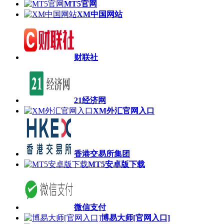
MT5官网
XM中国网站
财联社
21经济网
XM外汇官网入口
香港交易所集团
MT5安卓版下载
微信支付
博易大师[官网入口]