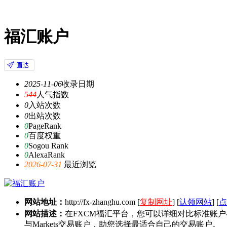
福汇账户
2025-11-06
收录日期
544
人气指数
0
入站次数
0
出站次数
0
PageRank
0
百度权重
0
Sogou Rank
0
AlexaRank
2026-07-31
最近浏览
网站地址：
http://fx-zhanghu.com
[
复制网址
] [
认领网站
] [
点
网站描述：
在FXCM福汇平台，您可以详细对比标准账
与Markets交易账户，助您选择最适合自己的交易账户。