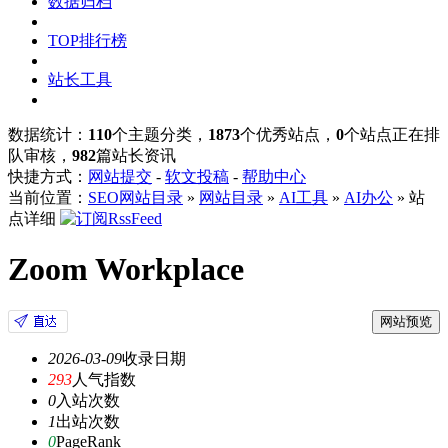
数据归档
TOP排行榜
站长工具
数据统计：
110
个主题分类，
1873
个优秀站点，
0
个站点正在排
队审核，
982
篇站长资讯
快捷方式：
网站提交
-
软文投稿
-
帮助中心
当前位置：
SEO网站目录
»
网站目录
»
AI工具
»
AI办公
» 站
点详细
Zoom Workplace
网站预览
2026-03-09
收录日期
293
人气指数
0
入站次数
1
出站次数
0
PageRank