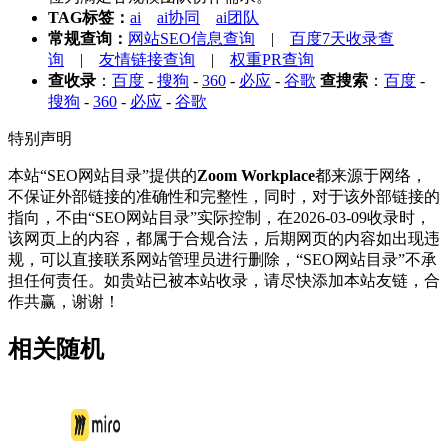
TAG标签：
ai
ai协同
ai团队
常规查询：
网站SEO信息查询
|
百度7天收录查
询
|
友情链接查询
|
权重PR查询
查收录
：
百度
-
搜狗
-
360
-
必应
-
谷歌
查搜索
：
百度
-
搜狗
-
360
-
必应
-
谷歌
特别声明
本站“SEO网站目录”提供的
Zoom Workplace
都来源于网络，
不保证外部链接的准确性和完整性，同时，对于该外部链接的
指向，不由“SEO网站目录”实际控制，在2026-03-09收录时，
该网页上的内容，都属于合规合法，后期网页的内容如出现违
规，可以直接联系网站管理员进行删除，“SEO网站目录”不承
担任何责任。如贵站已被本站收录，请尽快添加本站友链，合
作共赢，谢谢！
相关随机