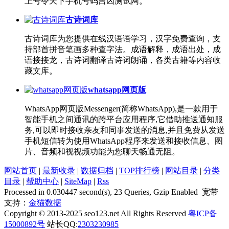
上号令天下手机号码吉凶测试网。
古诗词库
古诗词库为您提供在线汉语语学习，汉字免费查询，支
持部首拼音笔画多种查字法。成语解释，成语出处，成
语接接龙，古诗词翻译古诗词朗诵，各类古籍等内容收
藏文库。
whatsapp网页版
WhatsApp网页版Messenger(简称WhatsApp),是一款用于
智能手机之间通讯的跨平台应用程序,它借助推送通知服
务,可以即时接收亲友和同事发送的消息,并且免费从发送
手机短信转为使用WhatsApp程序来发送和接收信息、图
片、音频和视视频功能为您聊天畅通无阻。
网站首页
|
最新收录
|
数据归档
|
TOP排行榜
|
网站目录
|
分类
目录
|
帮助中心
|
SiteMap
|
Rss
Processed in 0.030447 second(s), 23 Queries, Gzip Enabled 宽带
支持：
金猫数据
Copyright © 2013-2025 seo123.net All Rights Reserved
粤ICP备
15000892号
站长QQ:
2303230985