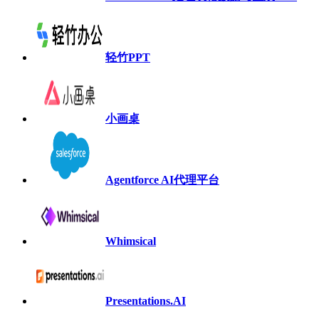
轻竹PPT
小画桌
Agentforce AI代理平台
Whimsical
Presentations.AI