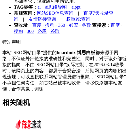
基础需求，企业版可申请试用。
TAG标签：
ai
ai思维导图
aippt
常规查询：
网站SEO信息查询
|
百度7天收录查
询
|
友情链接查询
|
权重PR查询
查收录
：
百度
-
搜狗
-
360
-
必应
-
谷歌
查搜索
：
百度
-
搜狗
-
360
-
必应
-
谷歌
特别声明
本站“SEO网站目录”提供的
boardmix 博思白板
都来源于网
络，不保证外部链接的准确性和完整性，同时，对于该外部链
接的指向，不由“SEO网站目录”实际控制，在2026-03-14收录
时，该网页上的内容，都属于合规合法，后期网页的内容如出
现违规，可以直接联系网站管理员进行删除，“SEO网站目录”
不承担任何责任。如贵站已被本站收录，请尽快添加本站友
链，合作共赢，谢谢！
相关随机