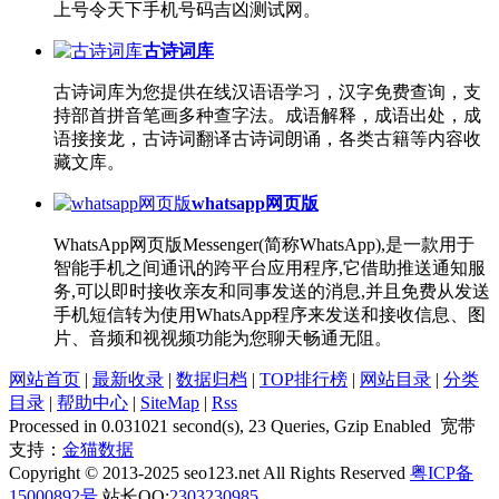
上号令天下手机号码吉凶测试网。
古诗词库
古诗词库为您提供在线汉语语学习，汉字免费查询，支
持部首拼音笔画多种查字法。成语解释，成语出处，成
语接接龙，古诗词翻译古诗词朗诵，各类古籍等内容收
藏文库。
whatsapp网页版
WhatsApp网页版Messenger(简称WhatsApp),是一款用于
智能手机之间通讯的跨平台应用程序,它借助推送通知服
务,可以即时接收亲友和同事发送的消息,并且免费从发送
手机短信转为使用WhatsApp程序来发送和接收信息、图
片、音频和视视频功能为您聊天畅通无阻。
网站首页
|
最新收录
|
数据归档
|
TOP排行榜
|
网站目录
|
分类
目录
|
帮助中心
|
SiteMap
|
Rss
Processed in 0.031021 second(s), 23 Queries, Gzip Enabled 宽带
支持：
金猫数据
Copyright © 2013-2025 seo123.net All Rights Reserved
粤ICP备
15000892号
站长QQ:
2303230985