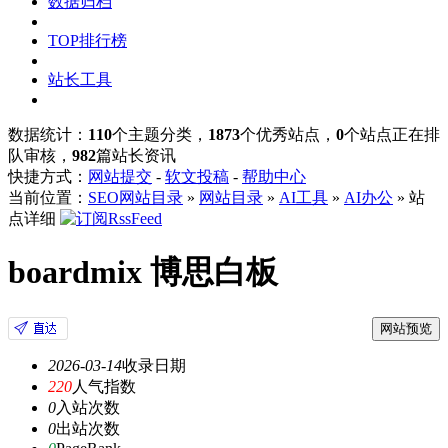
数据归档
TOP排行榜
站长工具
数据统计：
110
个主题分类，
1873
个优秀站点，
0
个站点正在排
队审核，
982
篇站长资讯
快捷方式：
网站提交
-
软文投稿
-
帮助中心
当前位置：
SEO网站目录
»
网站目录
»
AI工具
»
AI办公
» 站
点详细
boardmix 博思白板
网站预览
2026-03-14
收录日期
220
人气指数
0
入站次数
0
出站次数