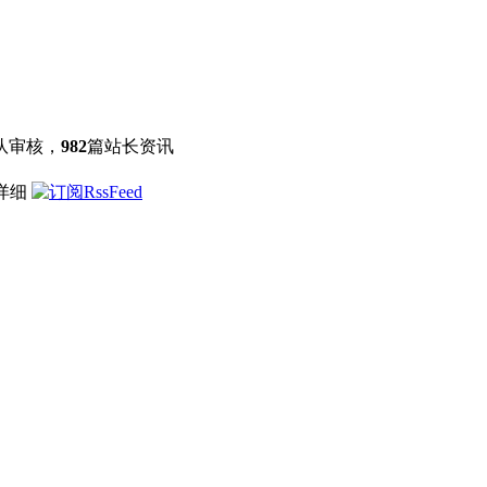
队审核，
982
篇站长资讯
点详细