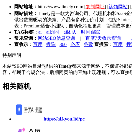
网站地址：
https://www.timely.com/
[
复制网址
] [
认领网站
] [
网站描述：
Timely是一款为咨询公司、代理机构和S
做出数据驱动的决策。产品有多种定价计划，包括Starter、Pr
表；Premium适合小团队，自动化程度更高，管理成本更低
TAG标签：
ai
ai协同
ai团队
时间跟踪
常规查询：
网站SEO信息查询
|
百度7天收录查询
|
查收录
：
百度
-
搜狗
-
360
-
必应
-
谷歌
查搜索
：
百度
-
搜
特别声明
本站“SEO网站目录”提供的
Timely
都来源于网络，不保证外部链接
容，都属于合规合法，后期网页的内容如出现违规，可以直接联
相关随机
https://ai.kyou.ltd/pc