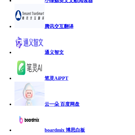
小绿鲸英文文献阅读器
腾讯交互翻译
通义智文
笔灵AiPPT
云一朵 百度网盘
boardmix 博思白板