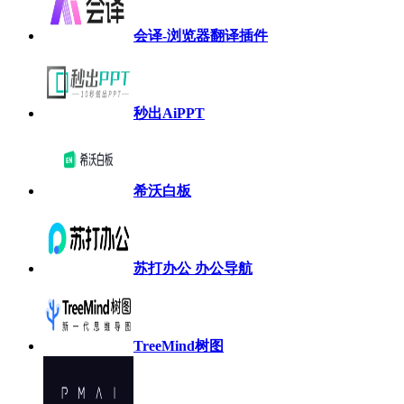
会译-浏览器翻译插件
秒出AiPPT
希沃白板
苏打办公 办公导航
TreeMind树图